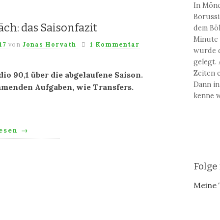
In Mönc
Borussi
ch: das Saisonfazit
dem Bök
Minute 
017
von
Jonas Horvath
1 Kommentar
wurde d
gelegt.
Zeiten e
io 90,1 über die abgelaufene Saison.
Dann in
ommenden Aufgaben, wie Transfers.
kenne w
lesen
→
Folge
Meine 