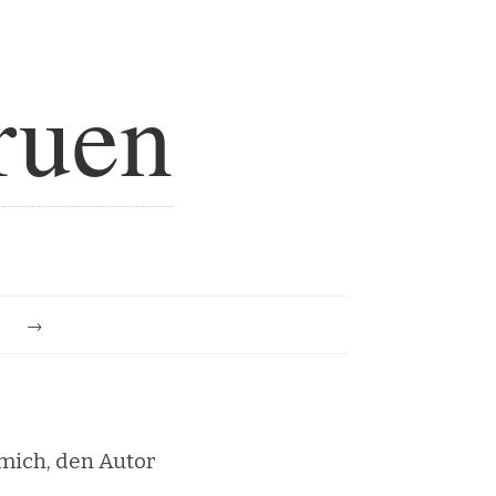
ruen
e
mich, den Autor