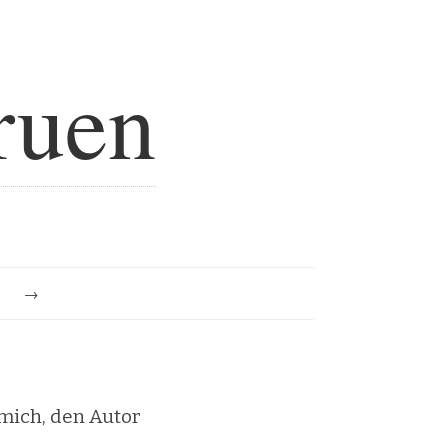
ruen
e
mich, den Autor