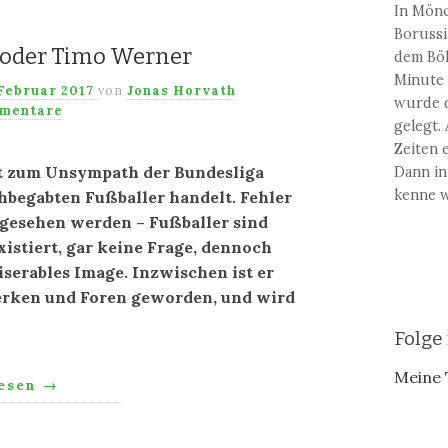
In Mönc
Borussi
 oder Timo Werner
dem Bök
Minute 
 Februar 2017
von
Jonas Horvath
wurde d
mentare
gelegt.
Zeiten e
it zum Unsympath der Bundesliga
Dann in
kenne w
hbegabten Fußballer handelt. Fehler
ngesehen werden – Fußballer sind
xistiert, gar keine Frage, dennoch
iserables Image. Inzwischen ist er
werken und Foren geworden, und wird
Folge
Meine 
lesen
→