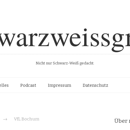
warzweissg
Nicht nur Schwarz-Weiß gedacht.
Such
lles
Podcast
Impressum
Datenschutz
d
→
VfL Bochum
Über 