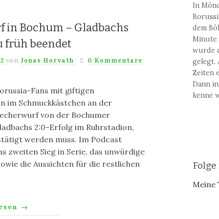
In Mönc
Borussi
f in Bochum – Gladbachs
dem Bök
Minute 
 früh beendet
wurde d
22
von
Jonas Horvath
0 Kommentare
gelegt.
Zeiten e
Dann in
orussia-Fans mit giftigen
kenne w
ln im Schmuckkästchen an der
Becherwurf von der Bochumer
ladbachs 2:0-Erfolg im Ruhrstadion,
stätigt werden muss. Im Podcast
s zweiten Sieg in Serie, das unwürdige
wie die Aussichten für die restlichen
Folge
Meine 
lesen
→