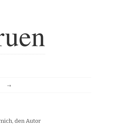
ruen
e
mich, den Autor