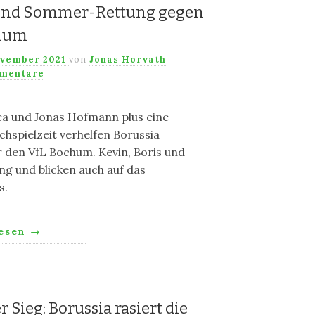
a und Sommer-Rettung gegen
hum
ovember 2021
von
Jonas Horvath
mentare
ea und Jonas Hofmann plus eine
hspielzeit verhelfen Borussia
 den VfL Bochum. Kevin, Boris und
ng und blicken auch auf das
s.
lesen
→
 Sieg: Borussia rasiert die