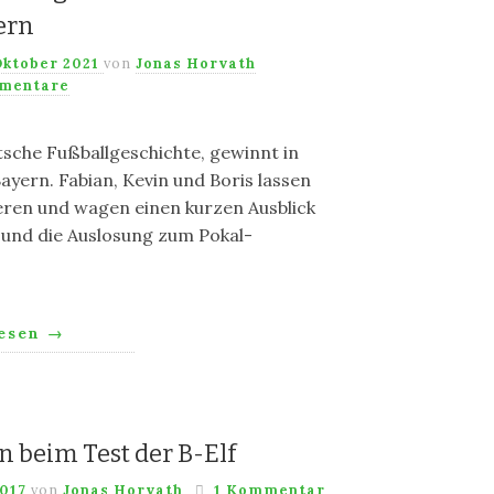
ern
Oktober 2021
von
Jonas Horvath
mentare
sche Fußballgeschichte, gewinnt in
ayern. Fabian, Kevin und Boris lassen
ieren und wagen einen kurzen Ausblick
 und die Auslosung zum Pokal-
lesen
→
beim Test der B-Elf
2017
von
Jonas Horvath
1 Kommentar