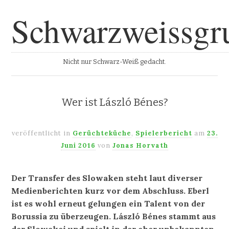
Schwarzweissgr
Nicht nur Schwarz-Weiß gedacht.
Wer ist László Bénes?
veröffentlicht in
Gerüchteküche
,
Spielerbericht
am
23.
Juni 2016
von
Jonas Horvath
Der Transfer des Slowaken steht laut diverser
Medienberichten kurz vor dem Abschluss. Eberl
ist es wohl erneut gelungen ein Talent von der
Borussia zu überzeugen. László Bénes stammt aus
der Slowakei und spielt in der eher unbekannten